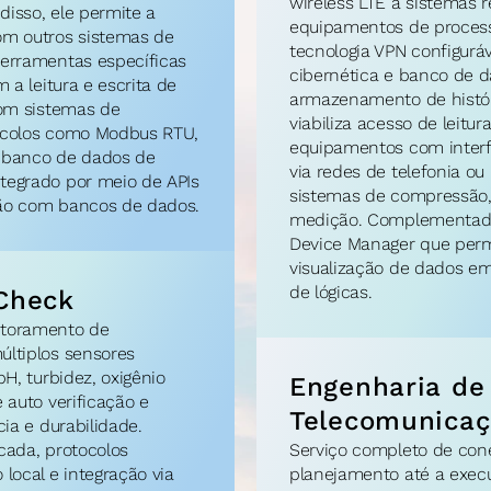
wireless LTE a sistemas 
isso, ele permite a 
equipamentos de processo
m outros sistemas de 
tecnologia VPN configuráv
erramentas específicas 
cibernética e banco de 
 a leitura e escrita de 
armazenamento de histór
om sistemas de 
viabiliza acesso de leitura
ocolos como Modbus RTU, 
equipamentos com interfa
O banco de dados de 
via redes de telefonia ou 
egrado por meio de APIs 
sistemas de compressão, 
ão com bancos de dados.
medição. Complementado 
Device Manager que permi
visualização de dados e
de lógicas.
 Check
toramento de 
ltiplos sensores 
H, turbidez, oxigênio 
Engenharia de 
 auto verificação e 
Telecomunica
ia e durabilidade. 
ada, protocolos 
Serviço completo de cone
local e integração via 
planejamento até a execuç