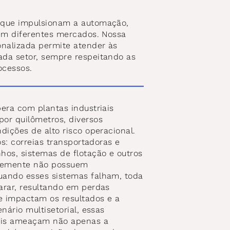
 que impulsionam a automação, 
em diferentes mercados. Nossa 
nalizada permite atender às 
da setor, sempre respeitando as 
ocessos.
era com plantas industriais 
or quilômetros, diversos 
ições de alto risco operacional. 
os: correias transportadoras e 
os, sistemas de flotação e outros 
temente não possuem 
ando esses sistemas falham, toda 
rar, resultando em perdas 
e impactam os resultados e a 
nário multisetorial, essas 
ais ameaçam não apenas a 