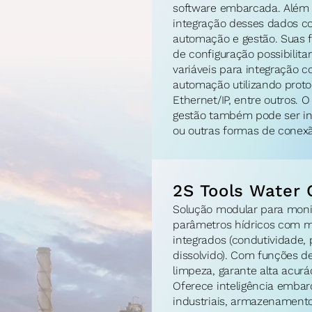
software embarcada. Além d
integração desses dados co
automação e gestão. Suas f
de configuração possibilitam
variáveis para integração c
automação utilizando prot
Ethernet/IP, entre outros. 
gestão também pode ser int
ou outras formas de conex
2S Tools Water
Solução modular para moni
parâmetros hídricos com mú
integrados (condutividade, p
dissolvido). Com funções de
limpeza, garante alta acurác
Oferece inteligência embarc
industriais, armazenamento 