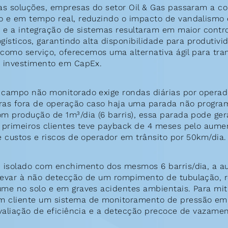
s soluções, empresas do setor Oil & Gas passaram a co
e em tempo real, reduzindo o impacto de vandalismo e 
 e a integração de sistemas resultaram em maior contro
gísticos, garantindo alta disponibilidade para produtivi
como serviço, oferecemos uma alternativa ágil para tran
 investimento em CapEx.
campo não monitorado exige rondas diárias por operad
ras fora de operação caso haja uma parada não program
 produção de 1m³/dia (6 barris), essa parada pode gera
primeiros clientes teve payback de 4 meses pelo aumen
 custos e riscos de operador em trânsito por 50km/dia.
isolado com enchimento dos mesmos 6 barris/dia, a au
evar à não detecção de um rompimento de tubulação, r
e no solo e em graves acidentes ambientais. Para mitig
cliente um sistema de monitoramento de pressão em 
valiação de eficiência e a detecção precoce de vazamen