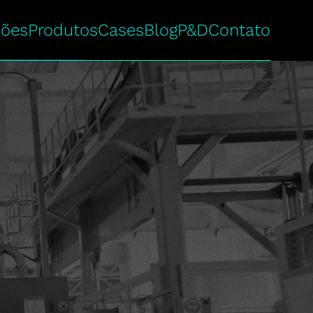
ções
Produtos
Cases
Blog
P&D
Contato