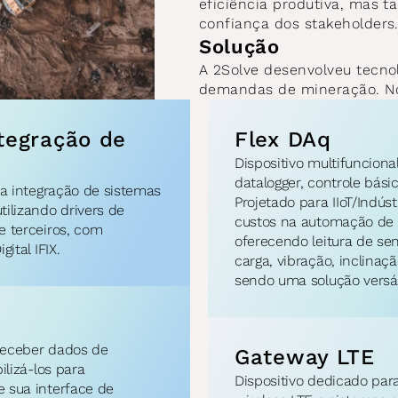
eficiência produtiva, mas 
confiança dos stakeholders
Solução
A 2Solve desenvolveu tecnol
demandas de mineração. No
tegração de 
Flex DAq
Dispositivo multifuncion
datalogger, controle básic
a integração de sistemas 
Projetado para IIoT/Indústr
lizando drivers de 
custos na automação de p
 terceiros, com 
oferecendo leitura de sen
ital IFIX.
carga, vibração, inclinaçã
sendo uma solução versát
receber dados de 
Gateway LTE
lizá-los para 
Dispositivo dedicado para
sua interface de 