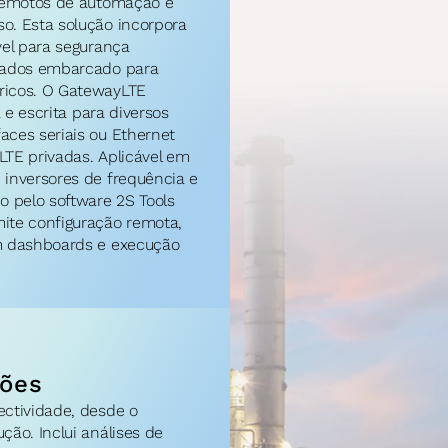
remotos de automação e 
. Esta solução incorpora 
el para segurança 
dados embarcado para 
icos. O GatewayLTE 
 e escrita para diversos 
ces seriais ou Ethernet 
LTE privadas. Aplicável em 
inversores de frequência e 
pelo software 2S Tools 
te configuração remota, 
m dashboards e execução 
ções
ctividade, desde o 
ão. Inclui análises de 